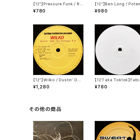
【12”】Pressure Funk / Ra
【12”】Ben Long / Poten
w Spirit (Soma Quality R
al 001 (Potential) (P
¥780
¥980
ecordings) (SOMA 49)
01)
【12”】Wilko / Dustin' Dow
【12”/ aka Toktok】Fabi
n The Analogue E.P (Igni
Feyerabendt / Moabit
¥1,280
¥780
tion Records) (IGT 010)
ules (V-Records) (V01
その他の商品