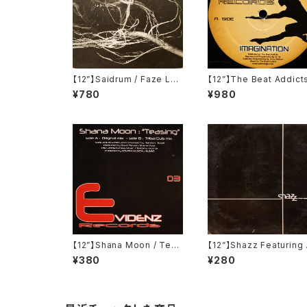
【12”】Saidrum / Faze Lar
【12”】The Beat Addicts
ge (Revirth) (RE007)
Imagination (Sweat R
¥780
¥980
ords) (SWEAT-1)
【12”】Shana Moon / Teas
【12”】Shazz Featuring
ing (Evidenz) (EVIDENZ
armaine King / Carry 
¥380
¥280
003)
(Columbia) (COL 666
1-6)