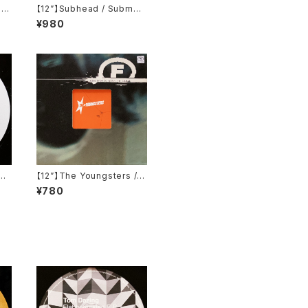
ti
【12”】Subhead / Submer
OT0
ge 1 EP (Sativae Recordi
¥980
ngs) (tiva006)
an
【12”】The Youngsters / E
 R
nd (F Communications)
¥780
1)
(F 135)