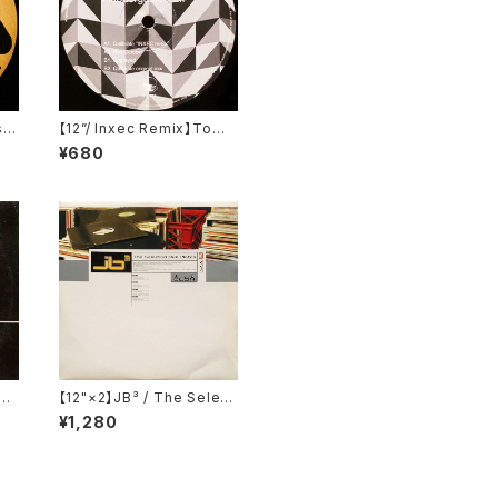
 /
【12”/ Inxec Remix】Tom
ec
Dazing / Flabbergasted
¥680
EP (Toys For Boys Reco
rds) (TFBr.019)
 Ch
【12"×2】JB³ / The Select
On
ed Dub Plates (Bush) (B
¥1,280
86
ush 2012)