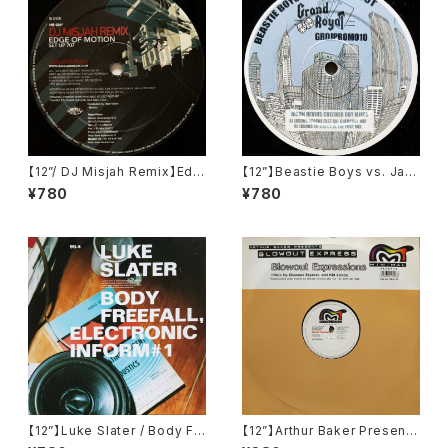
【12”/ DJ Misjah Remix】Edg
【12”】Beastie Boys vs. Jas
e Of Motion / Set Up 707
on Nevins / Ch-Check It O
¥780
¥780
(Remixes) (Highland Beats
ut (Remix) (GRDJPROMO1
Technology Music Works)
0)
(HB 034)
【12”】Luke Slater / Body Fr
【12”】Arthur Baker Presents
eefall, Electronic Inform #1
Blowout Express / Blowout