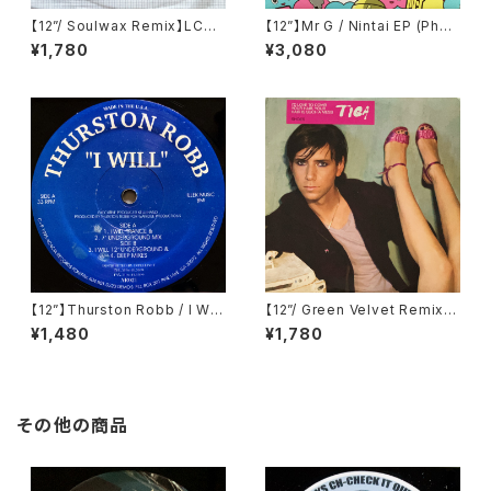
【12”/ Soulwax Remix】LCD
【12”】Mr G / Nintai EP (Phoe
Soundsystem / Daft Punk I
nix G.) (PG077)
¥1,780
¥3,080
s Playing At My House (DF
A) (dfaemi 2143)
【12”】Thurston Robb / I Will
【12”/ Green Velvet Remix】
(Acacia Records) (AR021)
Tiga / Shoes (Different) (D
¥1,480
¥1,780
IFB 1216T)
その他の商品