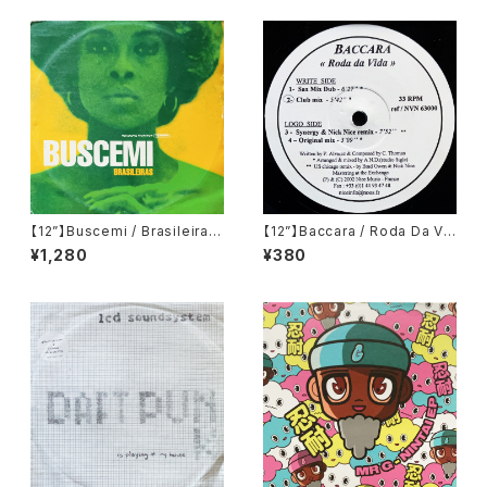
【12”】Buscemi / Brasileiras
【12”】Baccara / Roda Da Vi
(Downsall Plastics) (DSL 0
da (Nice Music) (NVN 630
¥1,280
¥380
42)
00)