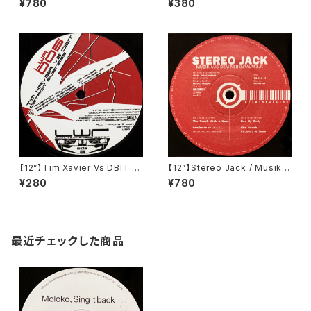
¥780
¥380
(NovaMute) (12 NoMu 75)
Expressions (Minimal Rec
ords) (MINX 10)
【12”】Tim Xavier Vs DBIT /
【12”】Stereo Jack / Musik A
Detroit Business (Live Wir
us Dem Nebenraum E.P. (R
¥280
¥780
e Records) (LWR005)
aw Elements) (Raw 611)
最近チェックした商品