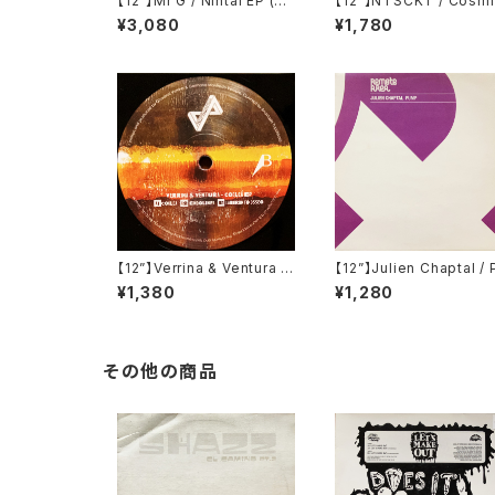
【12”】Mr G / Nintai EP (Ph
【12”】NTSCKT / Cosmi
oenix G.) (PG077)
EP (Pleasure Zone Lim
¥3,080
¥1,780
ed) (PLZ012LTD)
【12”】Verrina & Ventura /
【12”】Julien Chaptal / 
Coclea EP (Propaganda
mp (Remote Area) (R
¥1,380
¥1,280
Records) (PR002)
ote025)
その他の商品