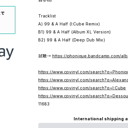
入で
Tracklist
A) 99 & A Half (I:Cube Remix)
B1) 99 & A Half (Album XL Version)
B2) 99 & A Half (Deep Dub Mix)
試聴→
https://phonique.bandcamp.com/alb
https://www.cpvinyl.com/search?q=Phoniq
https://www.cpvinyl.com/search?q=Alexan
https://www.cpvinyl.com/search?q=I:Cube
https://www.cpvinyl.com/search?q=Desso
11683
International shipping a