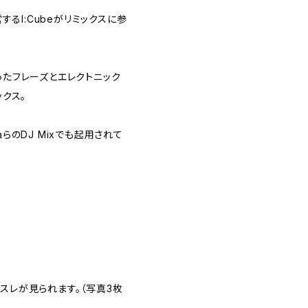
eを運営するI:Cubeがリミックスに参
を使ったフレーズとエレクトニック
ックス。
LlorcaらのDJ Mixでも起用されて
スレが見られます。（写真3枚