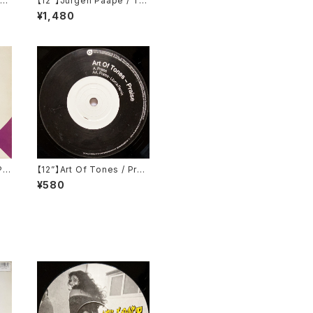
c
【12”】Jürgen Paape / Tri
it
umph (Kompakt) (KOM
¥1,480
1)
Pu
【12”】Art Of Tones / Prai
em
se (20:20 Vision) (VIS14
¥580
2)