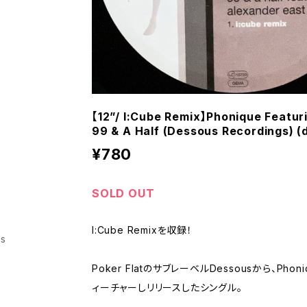
【12”/ I:Cube Remix】Phonique Featur
99 & A Half (Dessous Recordings) (
¥780
SOLD OUT
I:Cube Remixを収録！
ss
Poker FlatのサブレーベルDessousから、Phoniq
ィーチャーしリリースしたシングル。