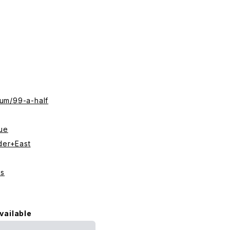
um/99-a-half
ue
der+East
us
vailable