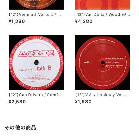
【12”】Verrina & Ventura / Co
【12”】Van Delta / Wood EP
clea EP (Propaganda Reco
(Groove Attack Production
¥1,380
¥4,280
rds) (PR002)
s) (GAP 083)
【12”】Cab Drivers / Comfort
【12”】V.A. / Hooksey Vol. 3
Inn EP (Cabinet Records)
(Eklo) (EKLO007.3)
¥2,580
¥1,980
(cab 8)
その他の商品