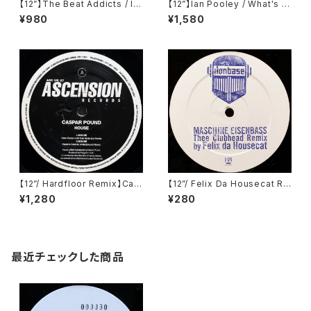
【12”】The Beat Addicts / Im
【12”】Ian Pooley / What's Y
agination (Sweat Records)
our Number / Welcome To
¥980
¥1,580
(SWEAT-1)
The Tunnel (Force Inc. US)
(FIM US 17)
【12”/ Hardfloor Remix】Cas
【12”/ Felix Da Housecat Re
par Pound / House (Ascen
mix】Ironbase / Maschine E
¥1,280
¥280
sion Records) (ASC UK 07)
isenbass (Club Culture)
最近チェックした商品