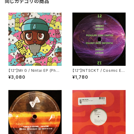
同じカテゴリの商品
【12”】Mr G / Nintai EP (Phoe
【12”】NTSCKT / Cosmic EP
nix G.) (PG077)
(Pleasure Zone Limited) (P
¥3,080
¥1,780
LZ012LTD)