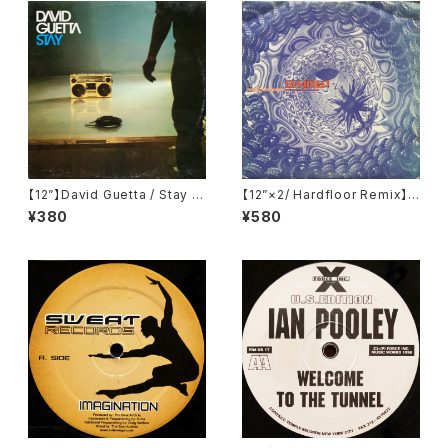
【12”】David Guetta / Stay (V
【12”×2/ Hardfloor Remix】T
endetta Records) (VENMX
he Shamen / Destination E
¥380
¥580
573 (N))
schaton (Disco Clash (Tec
hno Vs Hardbag)) (One Litt
le Indian) (128TP12P)