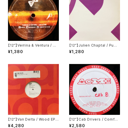
【12”】Verrina & Ventura / Co
【12”】Julien Chaptal / Pump
clea EP (Propaganda Reco
(Remote Area) (Remote02
¥1,380
¥1,280
rds) (PR002)
5)
【12”】Van Delta / Wood EP
【12”】Cab Drivers / Comfort
(Groove Attack Production
Inn EP (Cabinet Records)
¥4,280
¥2,580
s) (GAP 083)
(cab 8)