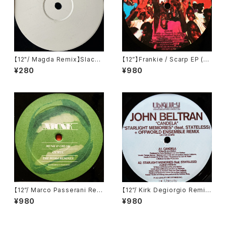
【12"/ Magda Remix】Slackn
【12”】Frankie / Scarp EP (Fa
oise / Wanda's Wig Wax (M
ste Music) (FASTE01)
¥280
¥980
ixes) (Underl_ne) (UND00
3)
【12”/ Marco Passerani Rem
【12”/ Kirk Degiorgio Remi
ix】Munk & Chloé / Ce Kul
x】John Beltran / Candela /
¥980
¥980
(The Roma Remixes) (Gom
Starlight Memories (Ubiqui
ma) (Gomma 056)
ty) (UR12139)