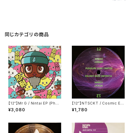
同じカテゴリの商品
【12”】Mr G / Nintai EP (Phoe
【12”】NTSCKT / Cosmic EP
nix G.) (PG077)
(Pleasure Zone Limited) (P
¥3,080
¥1,780
LZ012LTD)