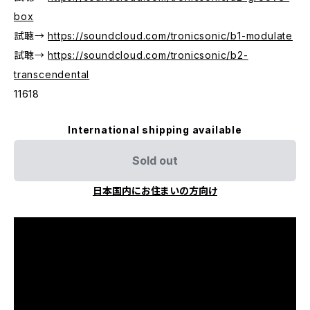
box
試聴→
https://soundcloud.com/tronicsonic/b1-modulate
試聴→
https://soundcloud.com/tronicsonic/b2-
transcendental
11618
International shipping available
Sold out
日本国内にお住まいの方向け