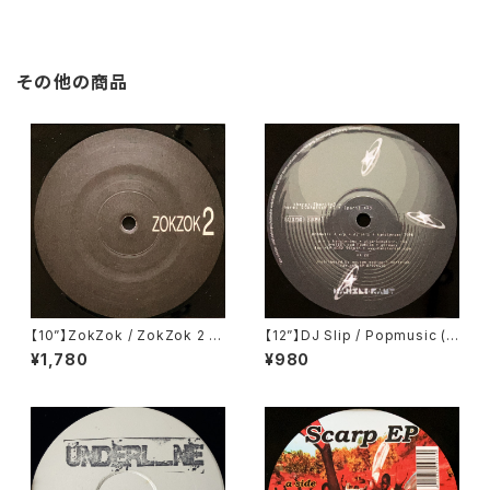
その他の商品
【10”】ZokZok / ZokZok 2 (Z
【12”】DJ Slip / Popmusic (K
OKZOK) (ZOKZOK2)
anzleramt) (KA 26)
¥1,780
¥980