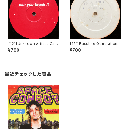
【12”】Unknown Artist / Can
【12”】Bassline Generation /
You Break It (LTD 004)
Cool Scool / Horns Of Jeri
¥780
¥780
cho (Kickin' Underground
Sound) (KUS 16)
最近チェックした商品