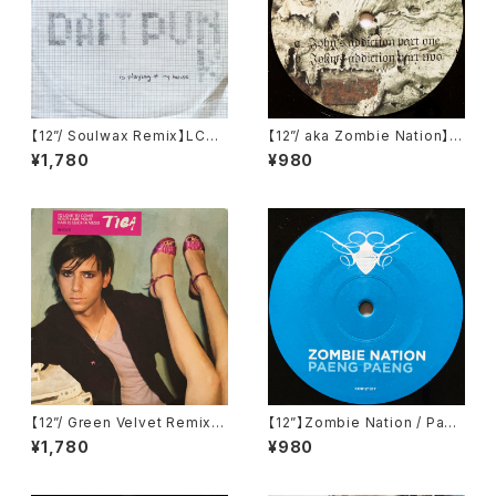
【12”/ Soulwax Remix】LCD
【12”/ aka Zombie Nation】J
Soundsystem / Daft Punk I
ohn Starlight / John's Addi
¥1,780
¥980
s Playing At My House (DF
ction (Television Records)
A) (dfaemi 2143)
(TELE-021)
【12”/ Green Velvet Remix】
【12”】Zombie Nation / Paen
Tiga / Shoes (Different) (D
g Paeng (Cocoon Recordi
¥1,780
¥980
IFB 1216T)
ngs) (COR12"017)