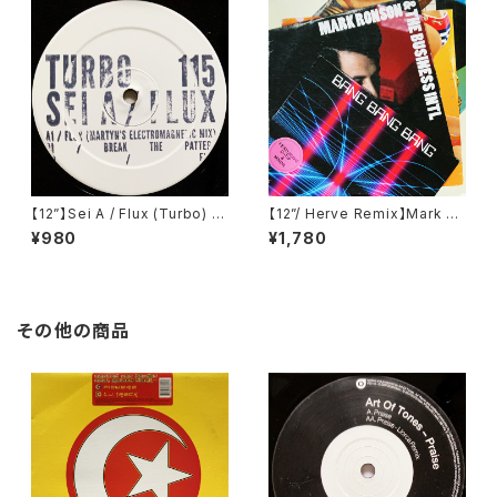
【12”】Sei A / Flux (Turbo) (T
【12”/ Herve Remix】Mark Ro
urbo 115)
nson & The Business Intl /
¥980
¥1,780
Bang Bang Bang (Columbi
a) (88697741961)
その他の商品