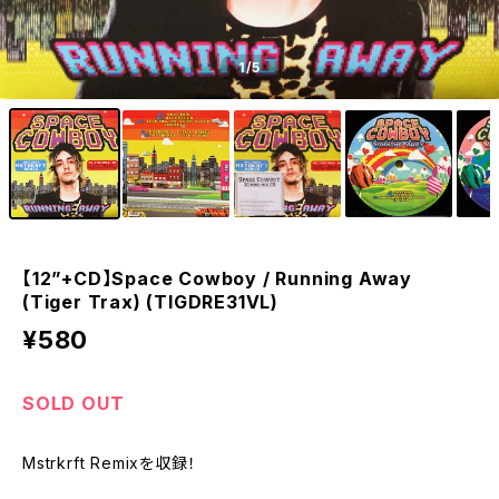
1
/5
【12”+CD】Space Cowboy / Running Away
(Tiger Trax) (TIGDRE31VL)
¥580
SOLD OUT
Mstrkrft Remixを収録！