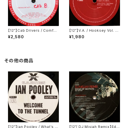
【12”】Cab Drivers / Comfort
【12”】V.A. / Hooksey Vol. 3
Inn EP (Cabinet Records)
(Eklo) (EKLO007.3)
¥2,580
¥1,980
(cab 8)
その他の商品
【12”】Ian Pooley / What's Y
【12”/ DJ Misjah Remix】Edg