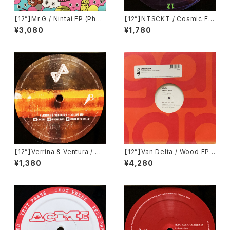
【12”】Mr G / Nintai EP (Phoe
【12”】NTSCKT / Cosmic EP
nix G.) (PG077)
(Pleasure Zone Limited) (P
¥3,080
¥1,780
LZ012LTD)
【12”】Verrina & Ventura / Co
【12”】Van Delta / Wood EP
clea EP (Propaganda Reco
(Groove Attack Production
¥1,380
¥4,280
rds) (PR002)
s) (GAP 083)