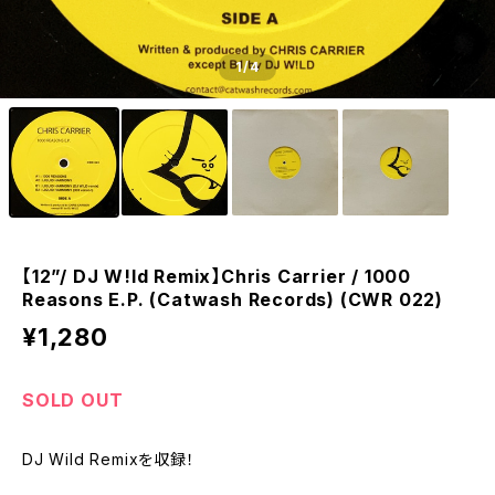
1
/4
【12”/ DJ W!ld Remix】Chris Carrier / 1000
Reasons E.P. (Catwash Records) (CWR 022)
¥1,280
SOLD OUT
DJ Wild Remixを収録！