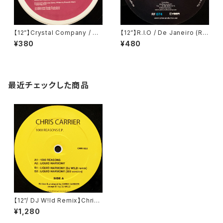
【12”】Crystal Company / Sh
【12”】R.I.O / De Janeiro (Ro
ock The Beat (Oven Read
yal Flush Records) (RF074)
¥380
¥480
y) (OVP018)
最近チェックした商品
【12”/ DJ W!ld Remix】Chris
Carrier / 1000 Reasons E.
¥1,280
P. (Catwash Records) (CW
R 022)