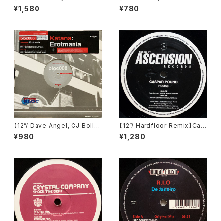
our Number / Welcome To
e Of Motion / Set Up 707
¥1,580
¥780
The Tunnel (Force Inc. US)
(Remixes) (Highland Beats
(FIM US 17)
Technology Music Works)
(HB 034)
【12”/ Dave Angel, CJ Bolla
【12”/ Hardfloor Remix】Cas
nd Remix】Katana / Erotma
par Pound / House (Ascen
¥980
¥1,280
nia (Eastern Bloc Records)
sion Records) (ASC UK 07)
(bloc008)