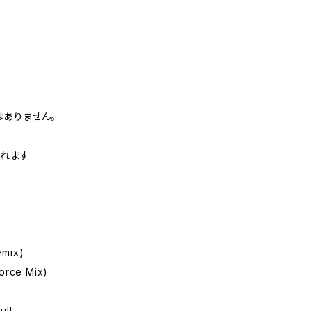
ありません。
られます
emix)
orce Mix)
ull