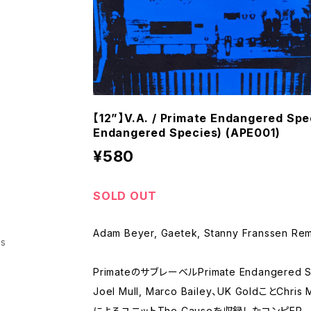
【12”】V.A. / Primate Endangered Spe
Endangered Species) (APE001)
¥580
SOLD OUT
Adam Beyer, Gaetek, Stanny Franssen R
ss
PrimateのサブレーベルPrimate Endangere
Joel Mull, Marco Bailey、UK GoldことChris
によるユニットThe Causeを収録したコンピEP。