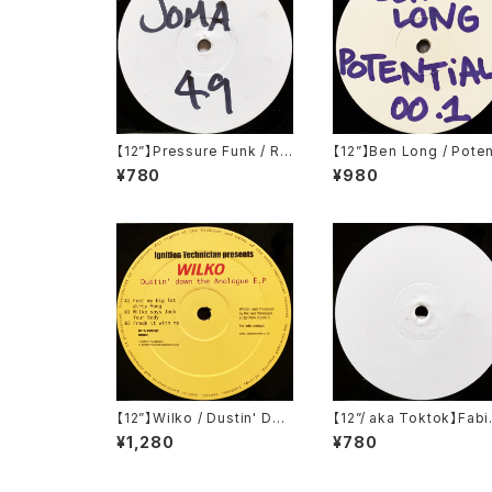
【12”】Pressure Funk / Ra
【12”】Ben Long / Poten
w Spirit (Soma Quality R
al 001 (Potential) (P
¥780
¥980
ecordings) (SOMA 49)
01)
【12”】Wilko / Dustin' Dow
【12”/ aka Toktok】Fabi
n The Analogue E.P (Igni
Feyerabendt / Moabit
¥1,280
¥780
tion Records) (IGT 010)
ules (V-Records) (V01