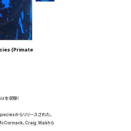
cies (Primate
emixを収録！
d Speciesからリリースされた、
 McCormack、Craig Walshら