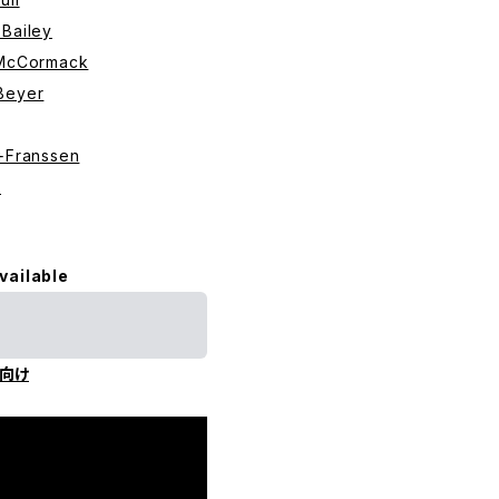
Bailey
+McCormack
Beyer
+Franssen
e
vailable
向け