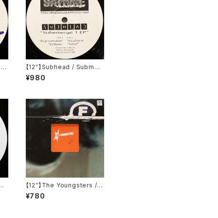
ti
【12”】Subhead / Submer
OT0
ge 1 EP (Sativae Recordi
¥980
ngs) (tiva006)
an
【12”】The Youngsters / E
 R
nd (F Communications)
¥780
1)
(F 135)