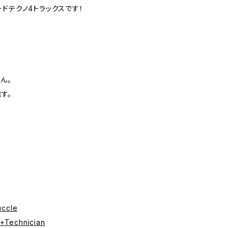
ドテクノ4トラックスです！
ん。
す。
uccle
n+Technician