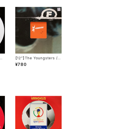
an
【12”】The Youngsters / E
 R
nd (F Communications)
¥780
1)
(F 135)