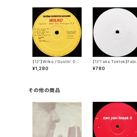
【12”】Wilko / Dustin' Dow
【12”/ aka Toktok】Fabi
n The Analogue E.P (Igni
Feyerabendt / Moabit
¥1,280
¥780
tion Records) (IGT 010)
ules (V-Records) (V01
その他の商品