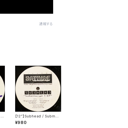
通報する
ti
【12”】Subhead / Submer
OT0
ge 1 EP (Sativae Recordi
¥980
ngs) (tiva006)