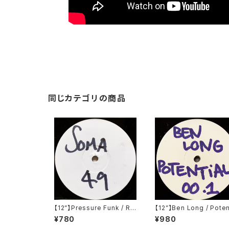
同じカテゴリの商品
【12”】Pressure Funk / Ra
【12”】Ben Long / Poten
w Spirit (Soma Quality R
al 001 (Potential) (P
¥780
¥980
ecordings) (SOMA 49)
01)