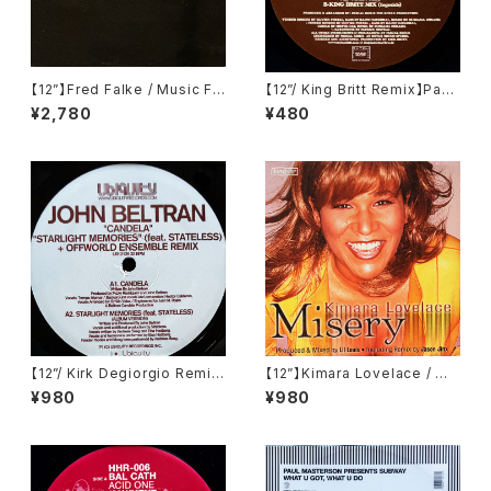
【12”】Fred Falke / Music Fo
【12”/ King Britt Remix】Pasc
r My Friends (Work It Baby)
al Rioux Featuring Mr. Day
¥2,780
¥480
(WIB014)
/ Golden Days (Rotax) (R01
8)
【12”/ Kirk Degiorgio Remi
【12”】Kimara Lovelace / Mi
x】John Beltran / Candela /
sery (BPM King Street Sou
¥980
¥980
Starlight Memories (Ubiqui
nds) (KSS 1110)
ty) (UR12139)