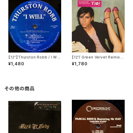
【12”】Thurston Robb / I Will
【12”/ Green Velvet Remix】
(Acacia Records) (AR021)
Tiga / Shoes (Different) (D
¥1,480
¥1,780
IFB 1216T)
その他の商品