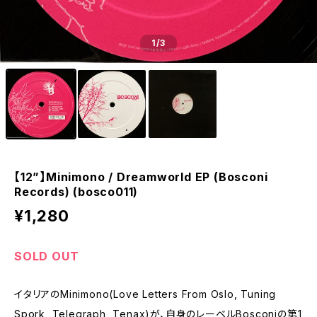
1
/3
【12”】Minimono / Dreamworld EP (Bosconi
Records) (bosco011)
¥1,280
SOLD OUT
イタリアのMinimono(Love Letters From Oslo, Tuning
Spork, Telegraph, Tenax)が、自身のレーベルBosconiの第1