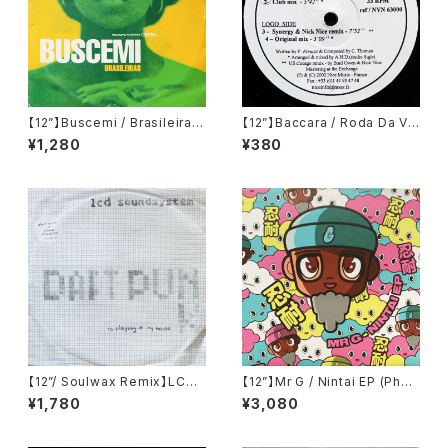
【12”】Buscemi / Brasileiras
【12”】Baccara / Roda Da Vi
(Downsall Plastics) (DSL 0
da (Nice Music) (NVN 630
¥1,280
¥380
42)
00)
【12”/ Soulwax Remix】LCD
【12”】Mr G / Nintai EP (Phoe
Soundsystem / Daft Punk I
nix G.) (PG077)
¥1,780
¥3,080
s Playing At My House (DF
A) (dfaemi 2143)