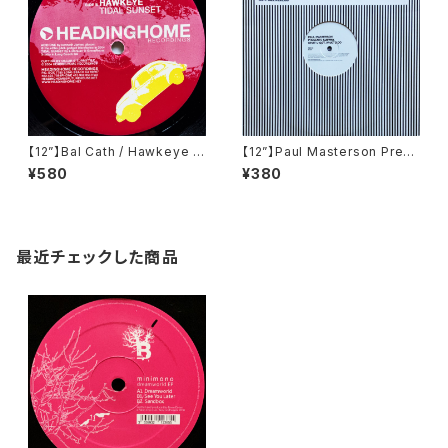
【12”】Bal Cath / Hawkeye /
【12”】Paul Masterson Prese
El Disco Acido EP (Headin
nts Subway / What U Got,
¥580
¥380
ghome Recordings) (HHR-
What U Do (Southern Fried
006)
Records) (ECB70)
最近チェックした商品