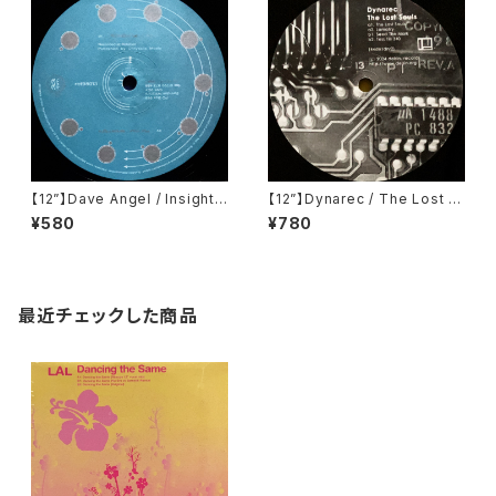
【12”】Dave Angel / Insights
【12”】Dynarec / The Lost S
EP (Rotation Records) (rot
ouls (Delsin) (44 dsr/dnr2)
¥580
¥780
98013)
最近チェックした商品