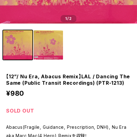
1
/2
【12”/ Nu Era, Abacus Remix】LAL / Dancing The
Same (Public Transit Recordings) (PTR-1213)
¥980
SOLD OUT
Abacus(Fragile, Guidance, Prescription, DNH), Nu Era
aka Marc Mac(4 Hero) Remixを収録！