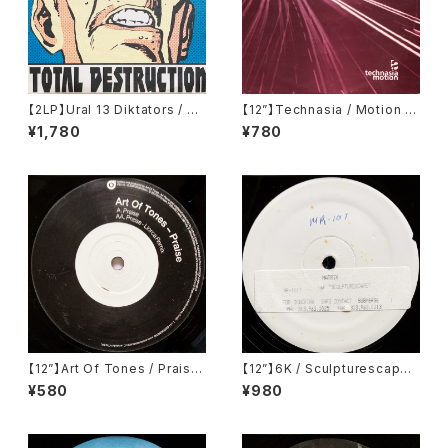
【2LP】Ural 13 Diktators / To
【12”】Technasia / Motion (T
tal Destruction (Forte Rec
echnasia) (ta02)
¥1,780
¥780
ords) (FRT-07)
【12”】Art Of Tones / Praise
【12”】6K / Sculpturescape
(20:20 Vision) (VIS142)
E.P. (Matrix) (MR-1017)
¥580
¥980