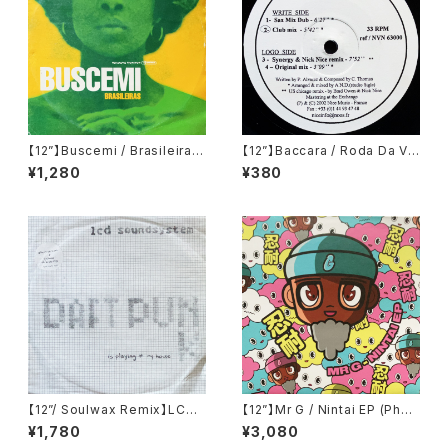
【12”】Buscemi / Brasileiras
【12”】Baccara / Roda Da Vi
(Downsall Plastics) (DSL 0
da (Nice Music) (NVN 630
¥1,280
¥380
42)
00)
【12”/ Soulwax Remix】LCD
【12”】Mr G / Nintai EP (Phoe
Soundsystem / Daft Punk I
nix G.) (PG077)
¥1,780
¥3,080
s Playing At My House (DF