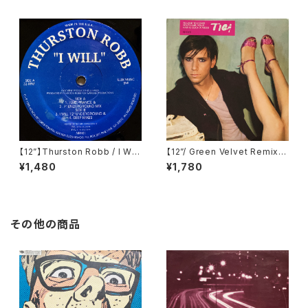
A) (dfaemi 2143)
【12”】Thurston Robb / I Will
【12”/ Green Velvet Remix】
(Acacia Records) (AR021)
Tiga / Shoes (Different) (D
¥1,480
¥1,780
IFB 1216T)
その他の商品