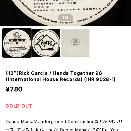
1
/3
【12”】Rick Garcia / Hands Together 98
(International House Records) (IHR 9028-1)
¥780
SOLD OUT
Dance ManiaやUnderground Constructionなどからもリリ
ースしているRick Garciaが、Dance Maniaからの"Put Your