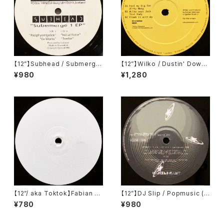
【12”】Subhead / Submerge
【12”】Wilko / Dustin' Down
1 EP (Sativae Recordings)
The Analogue E.P (Ignition
¥980
¥1,280
(tiva006)
Records) (IGT 010)
【12”/ aka Toktok】Fabian Fe
【12”】DJ Slip / Popmusic (K
yerabendt / Moabit Rules
anzleramt) (KA 26)
¥780
¥980
(V-Records) (V011)