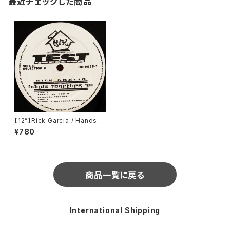
最近チェックした商品
【12”】Rick Garcia / Hands T
ogether 98 (International
¥780
House Records) (IHR 9028
-1)
商品一覧に戻る
International Shipping