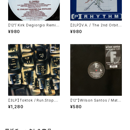
【12”/ Kirk Degiorgio Remi
【2LP】V.A. / The 2nd Orbit
x】John Beltran / Candela /
Stockholm - Log Island (Pl
¥980
¥980
Starlight Memories (Ubiqui
anet Rhythm Records) (PR
ty) (UR12139)
RLP002)
【3LP】Toktok / Run.Stop.R
【12”】Wilson Santos / Math
estore (Bpitch Control) (BP
ematical Music (Fluential)
¥1,280
¥580
CTRL 010 LP)
(fluent 29)