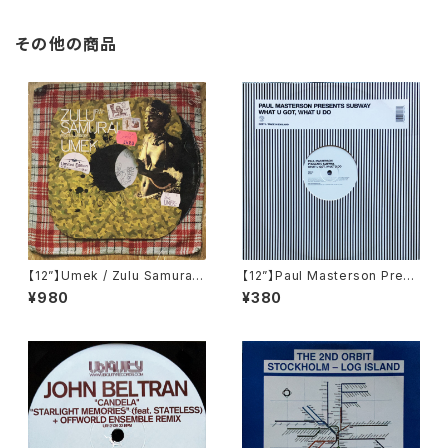
その他の商品
【12”】Umek / Zulu Samurai
【12”】Paul Masterson Prese
(Recon Warriors) (RW1)
nts Subway / What U Got,
¥980
¥380
What U Do (Southern Fried
Records) (ECB70)