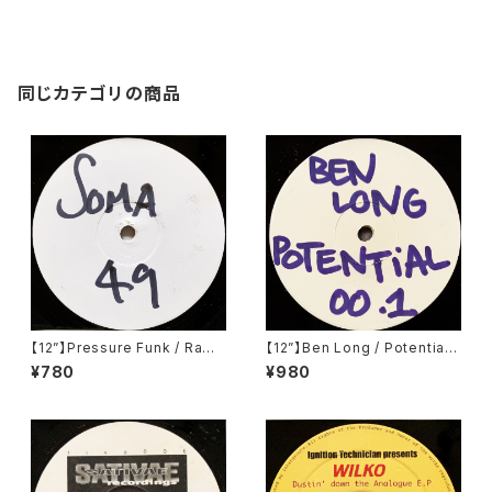
同じカテゴリの商品
【12”】Pressure Funk / Raw
【12”】Ben Long / Potential
Spirit (Soma Quality Recor
001 (Potential) (POT001)
¥780
¥980
dings) (SOMA 49)