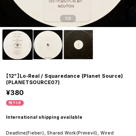
1
/3
【12”】Lo-Real / Squaredance (Planet Source)
(PLANETSOURCE07)
¥380
残り1点
International shipping available
Deadline(Fieber), Shared Work(Primevil), Wired