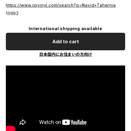
https://www.cpvinyl.com/search?q=Navid+Tahernia
10662
International shipping available
Add to cart
日本国内にお住まいの方向け