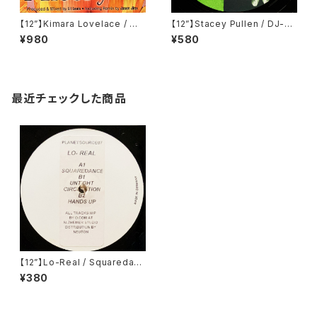
【12”】Kimara Lovelace / Mi
【12”】Stacey Pullen / DJ-Ki
sery (BPM King Street Sou
cks EP (!K7 Records) (!K70
¥980
¥580
nds) (KSS 1110)
49EP)
最近チェックした商品
【12”】Lo-Real / Squaredanc
e (Planet Source) (PLANET
¥380
SOURCE07)