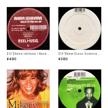
【12”】Akira Ishihara / Back
【12”】New Disco Science Al
To The 90's EP (Reel Musi
liance / Nylon Groover / W
¥480
¥380
q) (RLEP 054-6)
ake Up And Smell The Cof
fee (Kamaflage) (BFLT81)