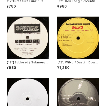
【12”】Pressure Funk / Raw
【12”】Ben Long / Potential
Spirit (Soma Quality Recor
001 (Potential) (POT001)
¥780
¥980
dings) (SOMA 49)
【12”】Subhead / Submerge
【12”】Wilko / Dustin' Down
1 EP (Sativae Recordings)
The Analogue E.P (Ignition
¥980
¥1,280
(tiva006)
Records) (IGT 010)