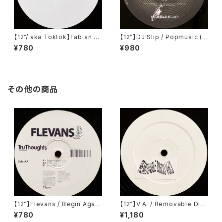
【12”/ aka Toktok】Fabian Fe
【12”】DJ Slip / Popmusic (K
yerabendt / Moabit Rules
anzleramt) (KA 26)
¥780
¥980
(V-Records) (V011)
その他の商品
【12”】Flevans / Begin Again
【12”】V.A. / Removable Disc
(Tru Thoughts) (TRU 036)
o Vol.3 (Removable Disco)
¥780
¥1,180