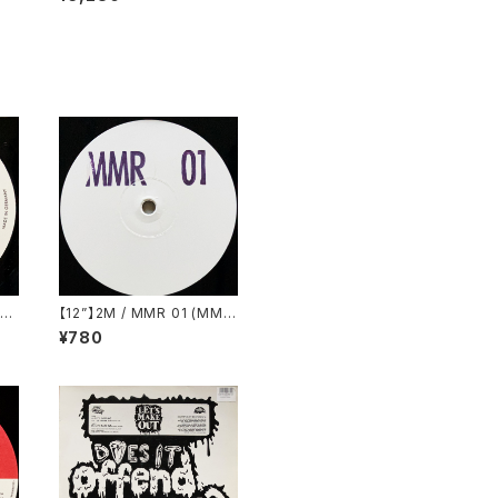
xation (Locarno Record
s) (LCN-0010)
ed
【12”】2M / MMR 01 (MM
(P
R) (MMR 01)
¥780