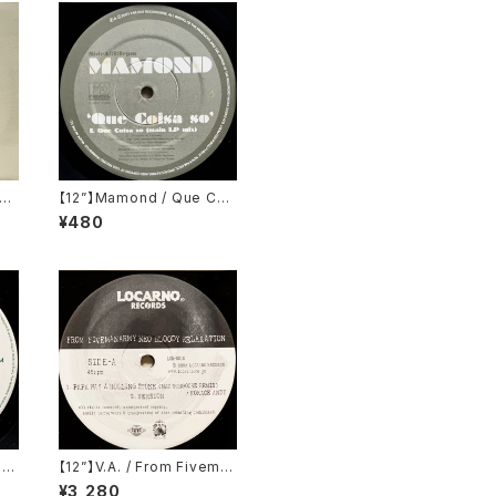
re
【12”】Mamond / Que Coi
ec
sa So? (Far Out Recordi
¥480
LP)
ngs) (FARO 056)
e
【12”】V.A. / From Fivema
PT0
narmy Neo Bloody Rela
¥3,280