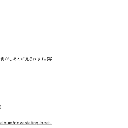
ル剥がしあとが見られます。(写
)
album/devastating-beat-