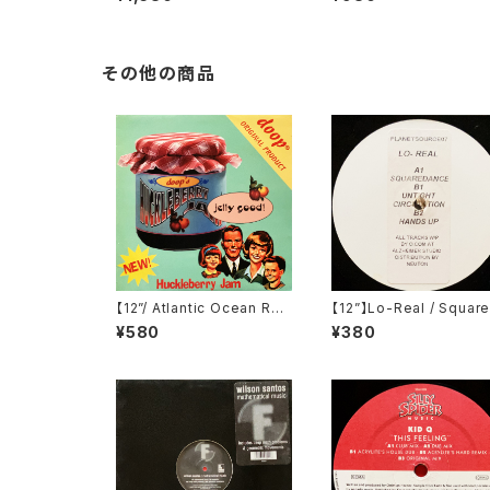
tion (Zac Records) (ZAC
18)
148)
その他の商品
【12”/ Atlantic Ocean Re
【12”】Lo-Real / Squar
mix】Doop / Huckleberry
ance (Planet Source) 
¥580
¥380
Jam (City Beat) (CBE 12
LANETSOURCE07)
77)