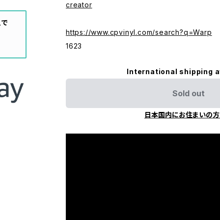
creator
入で
https://www.cpvinyl.com/search?q=Warp
1623
International shipping a
Sold out
日本国内にお住まいの方