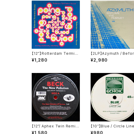
【12”】Rotterdam Termina
【2LP】Azymuth / Befo
tion Source / Poing (SEP
We Forget (Far Out R
¥1,280
¥2,980
Music) (EDGE 12-4)
ordings) (FARO 046D
【12”/ Aphex Twin Remi
【10”】Blue / Circle Lin
x】Beck / The New Pollu
(Emissions Echoic) (
¥1,580
¥980