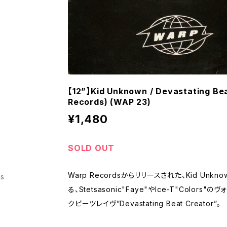
【12”】Kid Unknown / Devastating Be
Records) (WAP 23)
¥1,480
SOLD OUT
Warp Recordsからリリースされた、Kid Unknownこ
ss
る、Stetsasonic"Faye"やIce-T"Color
クビーツレイヴ”Devastating Beat Creator”。