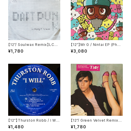
【12”/ Soulwax Remix】LCD
【12”】Mr G / Nintai EP (Phoe
Soundsystem / Daft Punk I
nix G.) (PG077)
¥1,780
¥3,080
s Playing At My House (DF
A) (dfaemi 2143)
【12”】Thurston Robb / I Will
【12”/ Green Velvet Remix】
(Acacia Records) (AR021)
Tiga / Shoes (Different) (D
¥1,480
¥1,780
IFB 1216T)