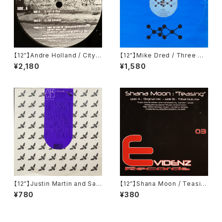
【12”】Andre Holland / City
【12”】Mike Dred / Three Qu
Of Fear (Underground Resi
arks (Diatomyc) (DT 009)
¥2,180
¥1,580
stance) (UR.032)
【12”】Justin Martin and Sam
【12”】Shana Moon / Teasin
my D feat Fernando Rivera
g (Evidenz) (EVIDENZ 003)
¥780
¥380
/ The Legend Of Papacho
ngo (Buzzin' Fly Records)
(015BUZZ)