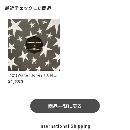
最近チェックした商品
【12”】Walter Jones / A Nigh
t In Newark (Permanent Va
¥1,280
cation) (PERMVAC 114-1)
商品一覧に戻る
International Shipping