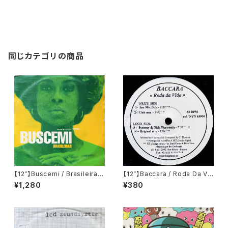
同じカテゴリの商品
【12”】Buscemi / Brasileiras
【12”】Baccara / Roda Da Vi
(Downsall Plastics) (DSL 0
da (Nice Music) (NVN 630
¥1,280
¥380
42)
00)