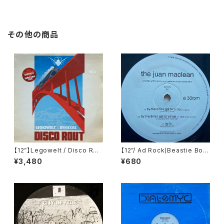
その他の商品
【12”】Legowelt / Disco Rou
【12”/ Ad Rock(Beastie Boy
t (Cocoon Recordings) (C
s) Remix】The Juan MacLe
¥3,480
¥680
OR12"004)
an / By The Time I Get To
Venus (DFA) (dfa 2122)