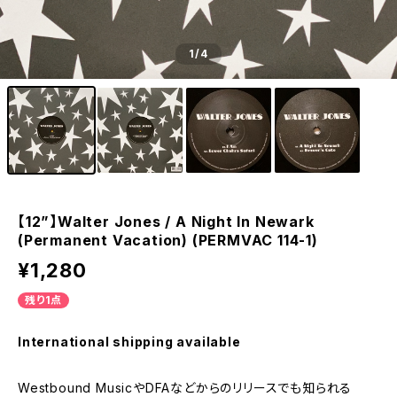
1
/4
【12”】Walter Jones / A Night In Newark
(Permanent Vacation) (PERMVAC 114-1)
¥1,280
残り1点
International shipping available
Westbound MusicやDFAなどからのリリースでも知られる