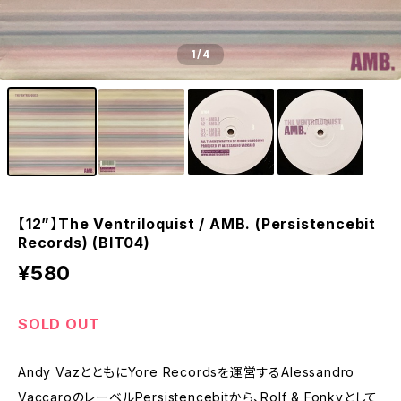
1
/4
【12”】The Ventriloquist / AMB. (Persistencebit
Records) (BIT04)
¥580
SOLD OUT
Andy VazとともにYore Recordsを運営するAlessandro
VaccaroのレーベルPersistencebitから、Rolf & Fonkyとして