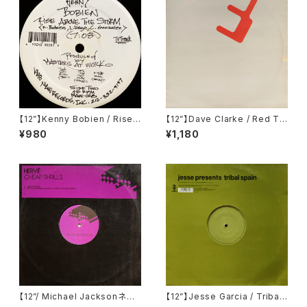
【12”】Kenny Bobien / Rise
【12”】Dave Clarke / Red Th
Above The Storm (MAW R
ree (Deconstruction) (743
¥980
¥1,180
ecords) (MAW-028)
21 306991)
【12”/ Michael Jacksonネタ】
【12”】Jesse Garcia / Tribal
Hervé / Cheap Thrills (Dat
Spain (Vendetta Records)