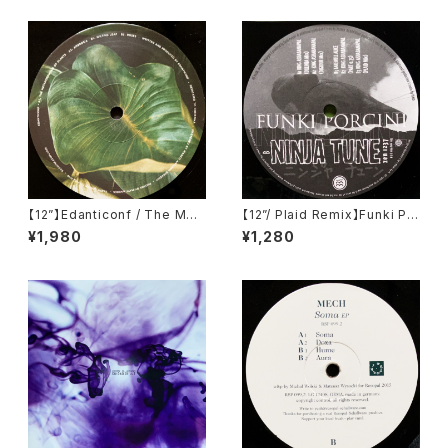
【12”】Edanticonf / The Met
【12”/ Plaid Remix】Funki Po
amorphosis Of Plants (Sile
rcini / King Ashabanapal (N
¥1,980
¥1,280
nt Season) (SSV16)
inja Tune) (zen 1237)