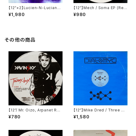
【12”×2】Lucien-N-Luciano /
【12”】Mech / Soma EP (Res
Cuidad De Luz (Cadenza)
opal Schallware) (RSP 09
¥1,980
¥980
(Cadenza 49)
9,2)
その他の商品
【12”/ Mr. Oizo, Arpanet Re
【12”】Mike Dred / Three Qu
mix】Kavinsky / Teddy Boy
arks (Diatomyc) (DT 009)
¥780
¥1,580
EP (Record Makers) (REC 2
4)