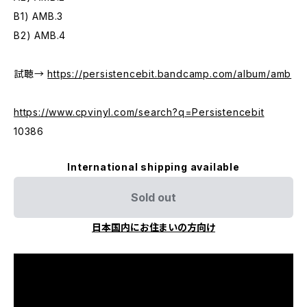
B1) AMB.3
B2) AMB.4
試聴→
https://persistencebit.bandcamp.com/album/amb
https://www.cpvinyl.com/search?q=Persistencebit
10386
International shipping available
Sold out
日本国内にお住まいの方向け