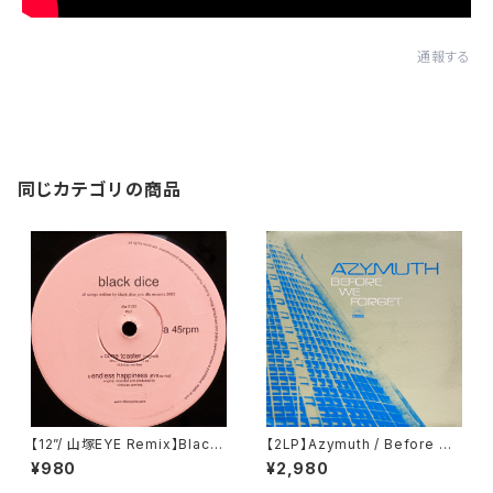
通報する
同じカテゴリの商品
【12”/ 山塚EYE Remix】Black
【2LP】Azymuth / Before We
Dice / Cone Toaster (DFA)
Forget (Far Out Recording
¥980
¥2,980
(dfa 2129)
s) (FARO 046DLP)