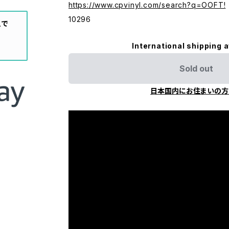
https://www.cpvinyl.com/search?q=OOFT!
10296
入で
International shipping a
Sold out
日本国内にお住まいの方