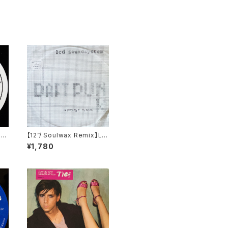
Da
【12”/ Soulwax Remix】LC
VN
D Soundsystem / Daft P
¥1,780
unk Is Playing At My Ho
use (DFA) (dfaemi 2143)