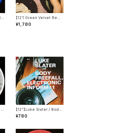
I
【12”/ Green Velvet Remi
 (A
x】Tiga / Shoes (Differe
¥1,780
nt) (DIFB 1216T)
 J
【12”】Luke Slater / Body
eck
Freefall, Electronic Infor
¥780
PR
m #1 (NovaMute) (12 No
Mu 75)