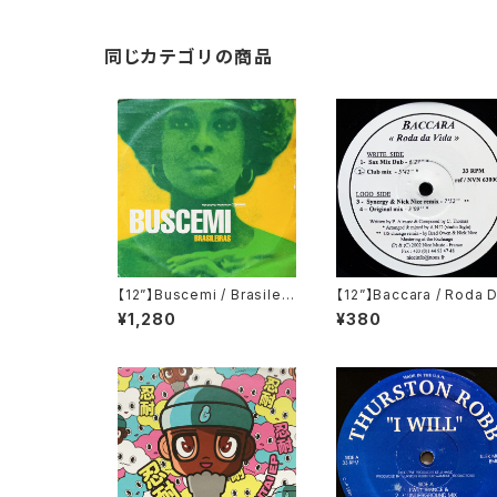
同じカテゴリの商品
【12”】Buscemi / Brasileir
【12”】Baccara / Roda 
as (Downsall Plastics)
Vida (Nice Music) (N
¥1,280
¥380
(DSL 042)
63000)