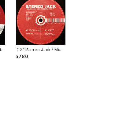
IT
【12”】Stereo Jack / Musi
ve
k Aus Dem Nebenraum
¥780
0
E.P. (Raw Elements) (Ra
w 611)