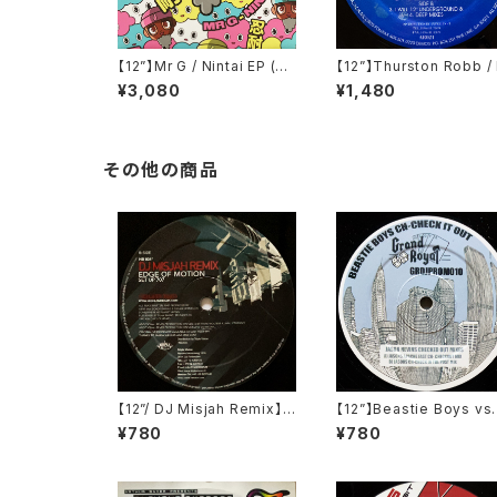
【12”】Mr G / Nintai EP (Ph
【12”】Thurston Robb / 
oenix G.) (PG077)
Will (Acacia Records)
¥3,080
¥1,480
R021)
その他の商品
【12”/ DJ Misjah Remix】E
【12”】Beastie Boys vs.
dge Of Motion / Set Up
ason Nevins / Ch-Ch
¥780
¥780
707 (Remixes) (Highlan
It Out (Remix) (GRDJ
d Beats Technology Mu
OMO10)
sic Works) (HB 034)