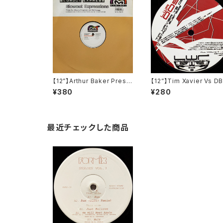
【12”】Arthur Baker Prese
【12”】Tim Xavier Vs DB
nts Blowout Express / Bl
/ Detroit Business (Li
¥380
¥280
owout Expressions (Min
Wire Records) (LWR0
imal Records) (MINX 10)
5)
最近チェックした商品