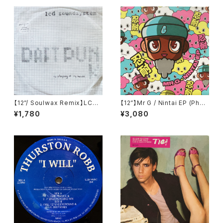
【12”/ Soulwax Remix】LCD
【12”】Mr G / Nintai EP (Phoe
Soundsystem / Daft Punk I
nix G.) (PG077)
¥1,780
¥3,080
s Playing At My House (DF
A) (dfaemi 2143)