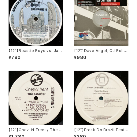
【12”】Beastie Boys vs. Jas
【12”/ Dave Angel, CJ Bolla
on Nevins / Ch-Check It O
nd Remix】Katana / Erotma
¥780
¥980
ut (Remix) (GRDJPROMO1
nia (Eastern Bloc Records)
0)
(bloc008)
【12”】Chez-N Trent / The C
【12”】Freak Do Brazil Feat.
hoice (KMS) (KMS 051)
Claudia Da Silva / Ritmo D
¥1,780
¥380