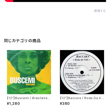
通報する
同じカテゴリの商品
【12”】Buscemi / Brasileiras
【12”】Baccara / Roda Da Vi
(Downsall Plastics) (DSL 0
da (Nice Music) (NVN 630
¥1,280
¥380
42)
00)