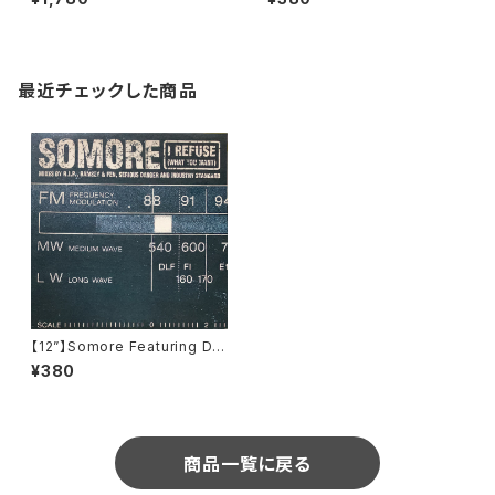
as Ondas Freak Do (Nitro
Records (Italy)) (NT 011)
最近チェックした商品
【12”】Somore Featuring Da
mon Trueitt / I Refuse (Wh
¥380
at You Want) (XL Recordin
gs) (XLT 93)
商品一覧に戻る