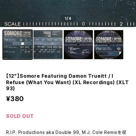
1
/4
【12”】Somore Featuring Damon Trueitt / I
Refuse (What You Want) (XL Recordings) (XLT
93)
¥380
SOLD OUT
R.I.P. Productions aka Double 99, M.J. Cole Remixを収