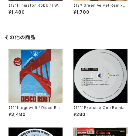
【12”】Thurston Robb / I Will
【12”/ Green Velvet Remix】
(Acacia Records) (AR021)
Tiga / Shoes (Different) (D
¥1,480
¥1,780
IFB 1216T)
その他の商品
【12”】Legowelt / Disco Rou
【12"/ Exercise One Remix】
t (Cocoon Recordings) (C
James Unk / Clear View (L
¥3,480
¥280
OR12"004)
esIzmo:r) (LIZM-03)