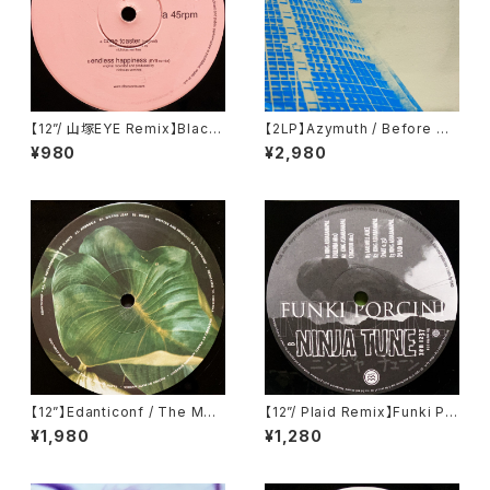
【12”/ 山塚EYE Remix】Black
【2LP】Azymuth / Before We
Dice / Cone Toaster (DFA)
Forget (Far Out Recording
¥980
¥2,980
(dfa 2129)
s) (FARO 046DLP)
【12”】Edanticonf / The Met
【12”/ Plaid Remix】Funki Po
amorphosis Of Plants (Sile
rcini / King Ashabanapal (N
¥1,980
¥1,280
nt Season) (SSV16)
inja Tune) (zen 1237)