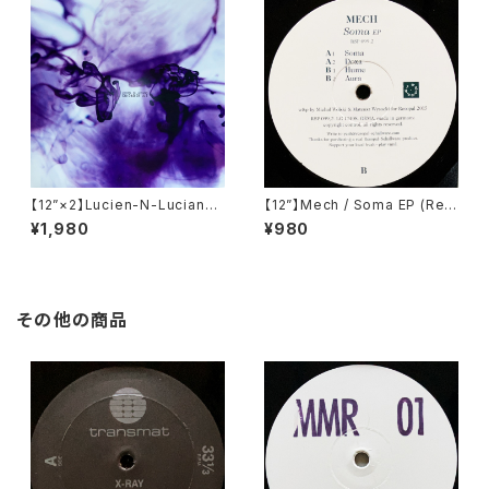
【12”×2】Lucien-N-Luciano /
【12”】Mech / Soma EP (Res
Cuidad De Luz (Cadenza)
opal Schallware) (RSP 09
¥1,980
¥980
(Cadenza 49)
9,2)
その他の商品