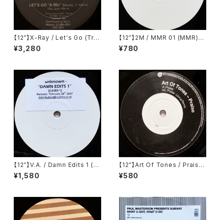
【12”】X-Ray / Let's Go (Tra
【12”】2M / MMR 01 (MMR)
nsmat) (MS 001)
(MMR 01)
¥3,280
¥780
【12”】V.A. / Damn Edits 1 (D
【12”】Art Of Tones / Praise
amn Edits) (DAMN 1)
(20:20 Vision) (VIS142)
¥1,580
¥580