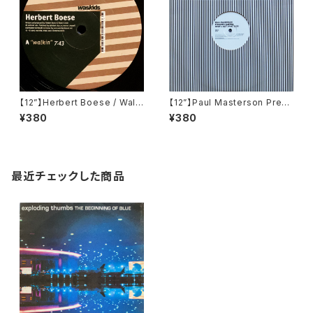
【12”】Herbert Boese / Walki
【12”】Paul Masterson Prese
n (Was Kids) (WK 10)
nts Subway / What U Got,
¥380
¥380
What U Do (Southern Fried
Records) (ECB70)
最近チェックした商品