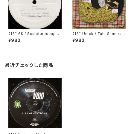
【12”】6K / Sculpturescape
【12”】Umek / Zulu Samurai
E.P. (Matrix) (MR-1017)
(Recon Warriors) (RW1)
¥980
¥980
最近チェックした商品