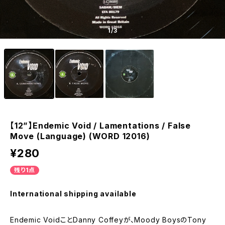
1
/3
【12”】Endemic Void / Lamentations / False
Move (Language) (WORD 12016)
¥280
残り1点
International shipping available
Endemic VoidことDanny Coffeyが、Moody BoysのTony