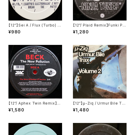
【12”】Sei A / Flux (Turbo) (T
【12”/ Plaid Remix】Funki Po
urbo 115)
rcini / King Ashabanapal (N
¥980
¥1,280
inja Tune) (zen 1237)
【12”/ Aphex Twin Remix】B
【12”】µ-Ziq / Urmur Bile Tra
eck / The New Pollution (Z
x Volume 2 (Planet Mu) (PL
¥1,580
¥1,480
ac Records) (ZAC 148)
UTT2)