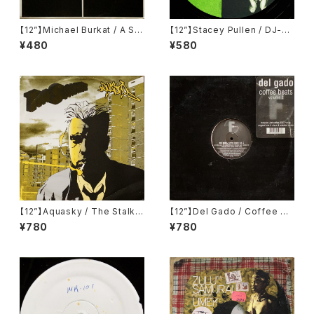
【12”】Michael Burkat / A Sor
【12”】Stacey Pullen / DJ-Ki
t Of Homecoming (The Alb
cks EP (!K7 Records) (!K70
¥480
¥580
um Remixes) (Temper) (te
49EP)
mper 09)
【12”】Aquasky / The Stalke
【12”】Del Gado / Coffee Be
r / Bulletproof (Moving Sha
ats Vol. 2 (Fluential) (fluent
¥780
¥780
dow) (SHADOW 132)
47)