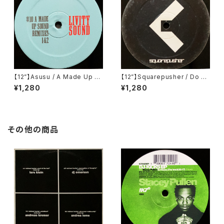
【12”】Asusu / A Made Up S
【12”】Squarepusher / Do Yo
ound Remixes 1 & 2 (Livity
u Know Squarepusher? (W
¥1,280
¥1,280
Sound) (Livity 010)
arp Records) (WAP 155)
その他の商品