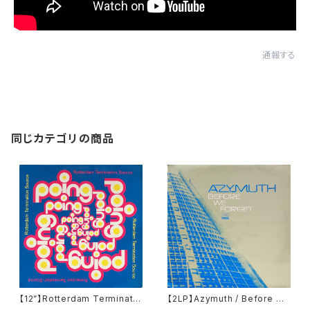
通報する
同じカテゴリの商品
【12”】Rotterdam Terminatio
【2LP】Azymuth / Before We
n Source / Poing (SEP Musi
Forget (Far Out Recording