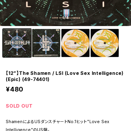
1
/4
【12”】The Shamen / LSI (Love Sex Intelligence)
(Epic) (49-74401)
¥480
SOLD OUT
ShamenによるUSダンスチャートNo.1ヒット"Love Sex
Intelligence"のUS盤。