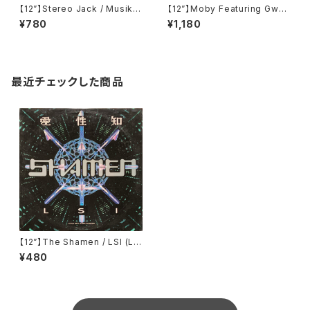
【12”】Stereo Jack / Musik A
【12”】Moby Featuring Gwen
us Dem Nebenraum E.P. (R
Stefani / South Side (V2)
¥780
¥1,180
aw Elements) (Raw 611)
(63881-27676-1)
最近チェックした商品
【12”】The Shamen / LSI (Lo
ve Sex Intelligence) (Epic)
¥480
(49-74401)