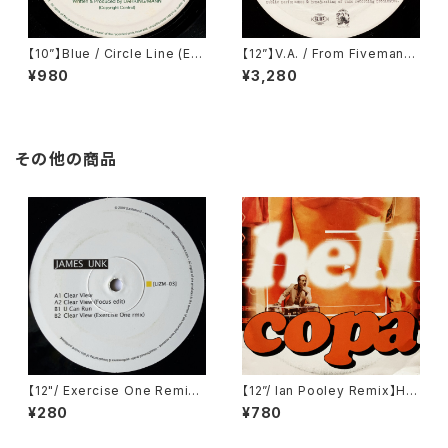
【10”】Blue / Circle Line (Em
【12”】V.A. / From Fivemanar
issions Echoic) (PT018)
my Neo Bloody Relaxation
¥980
¥3,280
(Locarno Records) (LCN-0
010)
その他の商品
【12"/ Exercise One Remix】
【12”/ Ian Pooley Remix】Hel
James Unk / Clear View (L
l / Copa (V2 Records) (VVR
¥280
¥780
esIzmo:r) (LIZM-03)
5005516)