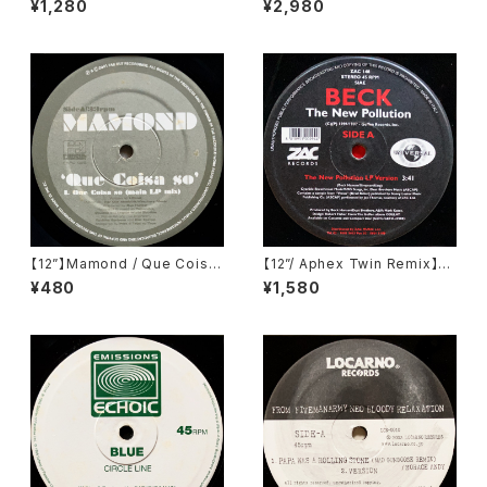
¥1,280
¥2,980
c) (EDGE 12-4)
s) (FARO 046DLP)
【12”】Mamond / Que Coisa
【12”/ Aphex Twin Remix】B
So? (Far Out Recordings)
eck / The New Pollution (Z
¥480
¥1,580
(FARO 056)
ac Records) (ZAC 148)