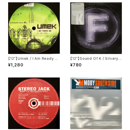
【12”】Umek / I Am Ready EP
【12”】Sound Of K / Silvery
(Astrodisco) (ASTRO001-
Sounds (F Communication
¥1,280
¥780
6)
s) (F 087)