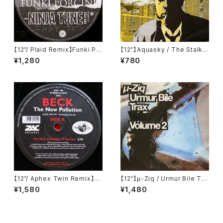
【12”/ Plaid Remix】Funki Po
【12”】Aquasky / The Stalke
rcini / King Ashabanapal (N
r / Bulletproof (Moving Sha
¥1,280
¥780
inja Tune) (zen 1237)
dow) (SHADOW 132)
【12”/ Aphex Twin Remix】B
【12”】µ-Ziq / Urmur Bile Tra
eck / The New Pollution (Z
x Volume 2 (Planet Mu) (PL
¥1,580
¥1,480
ac Records) (ZAC 148)
UTT2)