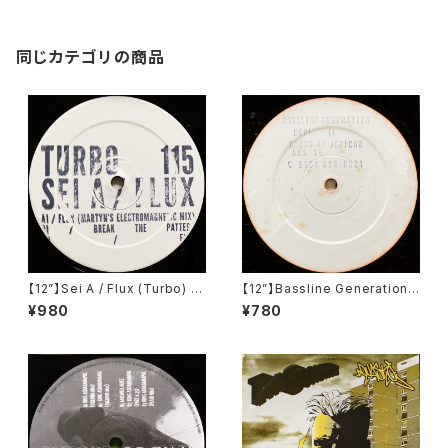
同じカテゴリの商品
【12”】Sei A / Flux (Turbo) (T
【12”】Bassline Generation /
urbo 115)
Cool Scool / Horns Of Jeri
¥980
¥780
cho (Kickin' Underground
Sound) (KUS 16)