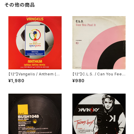
その他の商品
【12”】Vangelis / Anthem (Ta
【12”】C.L.S. / Can You Feel I
kkyu Ishino Remix) (2002 F
t (Satellite) (3 Beat Record
¥1,980
¥980
IFA World Cup Official Anth
s) (74321 58016 1)
em) (Ki/oon) (SYUM 0225)