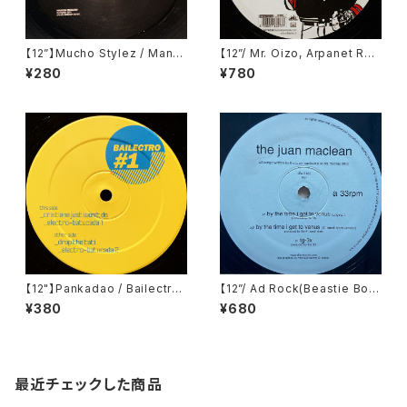
【12”】Mucho Stylez / Manhu
【12”/ Mr. Oizo, Arpanet Re
nter (Bush) (Bush 1048)
mix】Kavinsky / Teddy Boy
¥280
¥780
EP (Record Makers) (REC 2
4)
【12"】Pankadao / Bailectro
【12”/ Ad Rock(Beastie Boy
#1 (bailectro) ‎(BR001)
s) Remix】The Juan MacLe
¥380
¥680
an / By The Time I Get To
Venus (DFA) (dfa 2122)
最近チェックした商品