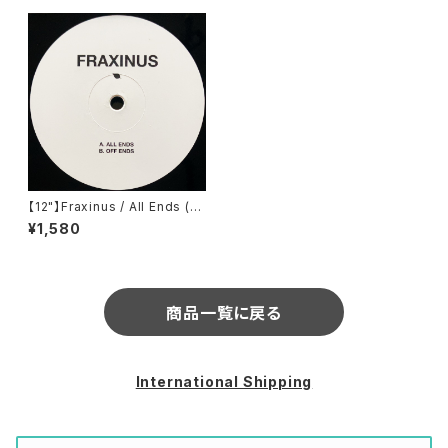
【12"】Fraxinus / All Ends (H
er Records) (HERWL001)
¥1,580
商品一覧に戻る
International Shipping