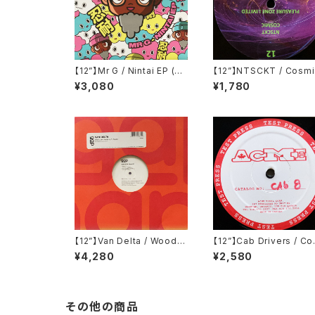
【12”】Mr G / Nintai EP (Ph
【12”】NTSCKT / Cosmi
oenix G.) (PG077)
EP (Pleasure Zone Lim
¥3,080
¥1,780
ed) (PLZ012LTD)
【12”】Van Delta / Wood E
【12”】Cab Drivers / C
P (Groove Attack Produ
ort Inn EP (Cabinet R
¥4,280
¥2,580
ctions) (GAP 083)
rds) (cab 8)
その他の商品