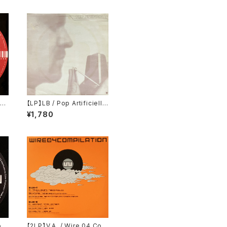
si
【LP】LB / Pop Artificielle
m
(KK Records) ‎(KK141)
¥1,780
Ra
o
【2LP】V.A. / Wire 04 Com