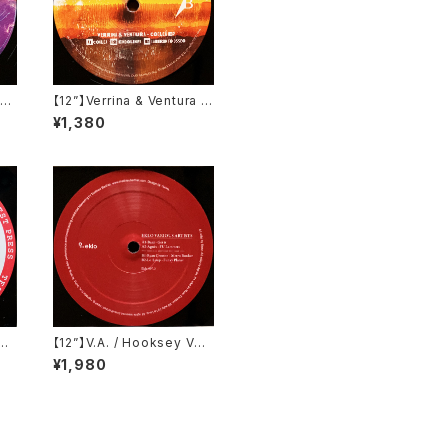
c
【12”】Verrina & Ventura /
it
Coclea EP (Propaganda
¥1,380
Records) (PR002)
omf
【12”】V.A. / Hooksey Vol.
eco
3 (Eklo) (EKLO007.3)
¥1,980