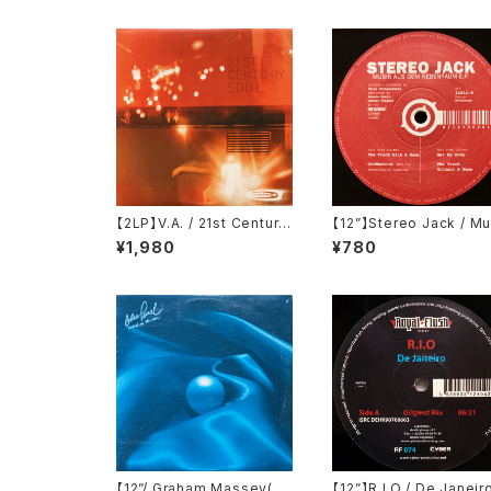
【2LP】V.A. / 21st Century
【12”】Stereo Jack / Mu
Soul (Talkin' Loud) (534
k Aus Dem Nebenrau
¥1,980
¥780
742-1)
E.P. (Raw Elements) (
w 611)
【12”/ Graham Massey(80
【12”】R.I.O / De Janeir