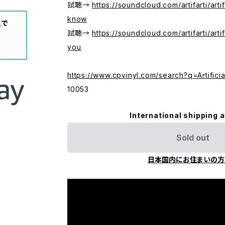
試聴→
https://soundcloud.com/artifarti/art
know
入で
試聴→
https://soundcloud.com/artifarti/artif
you
https://www.cpvinyl.com/search?q=Artifici
10053
International shipping a
Sold out
日本国内にお住まいの方