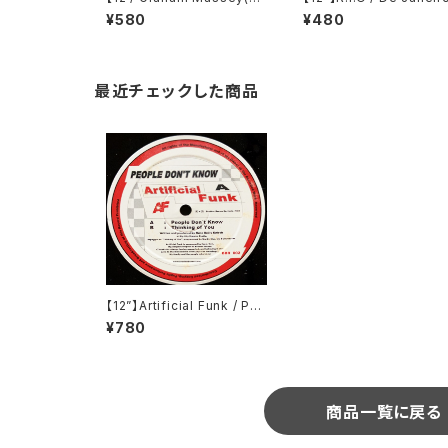
8 State) Remix】Blue Pe
(Royal Flush Records
¥580
¥480
arl / Naked In The Rain
(RF074)
(Big Life) (877 615-1)
最近チェックした商品
【12”】Artificial Funk / Pe
ople Don't Know (Broth
¥780
er Brown Records) (BBR
002)
商品一覧に戻る