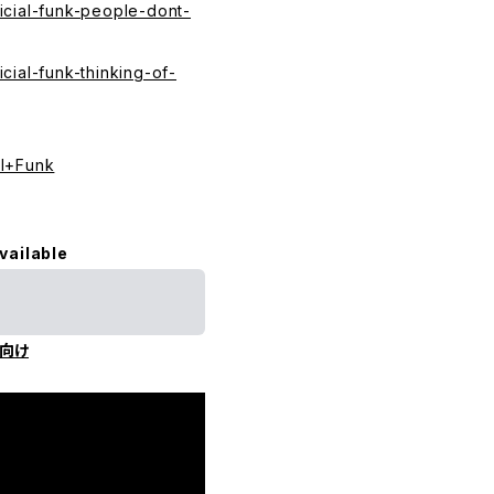
ificial-funk-people-dont-
icial-funk-thinking-of-
al+Funk
vailable
向け