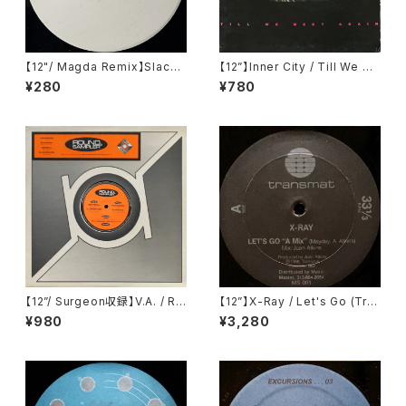
【12"/ Magda Remix】Slackn
【12”】Inner City / Till We M
oise / Wanda's Wig Wax (M
eet Again (10 Records) (TE
¥280
¥780
ixes) (Underl_ne) (UND00
NG 337)
3)
【12”/ Surgeon収録】V.A. / Ro
【12”】X-Ray / Let's Go (Tra
und Sampler 2 (Round Rec
nsmat) (MS 001)
¥980
¥3,280
ords) (SARR-005)