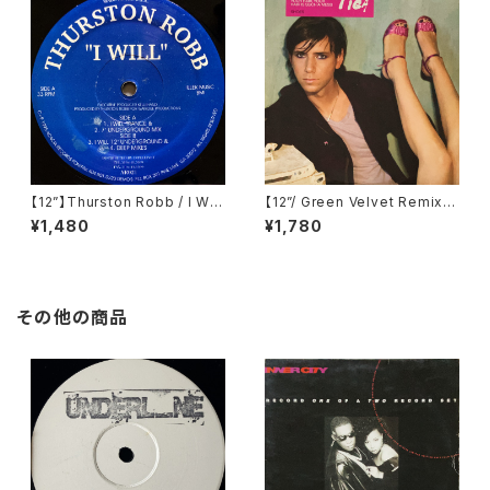
【12”】Thurston Robb / I Will
【12”/ Green Velvet Remix】
(Acacia Records) (AR021)
Tiga / Shoes (Different) (D
¥1,480
¥1,780
IFB 1216T)
その他の商品