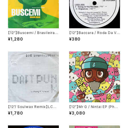
【12”】Buscemi / Brasileiras
【12”】Baccara / Roda Da Vi
(Downsall Plastics) (DSL 0
da (Nice Music) (NVN 630
¥1,280
¥380
42)
00)
【12”/ Soulwax Remix】LCD
【12”】Mr G / Nintai EP (Phoe
Soundsystem / Daft Punk I
nix G.) (PG077)
¥1,780
¥3,080
s Playing At My House (DF
A) (dfaemi 2143)