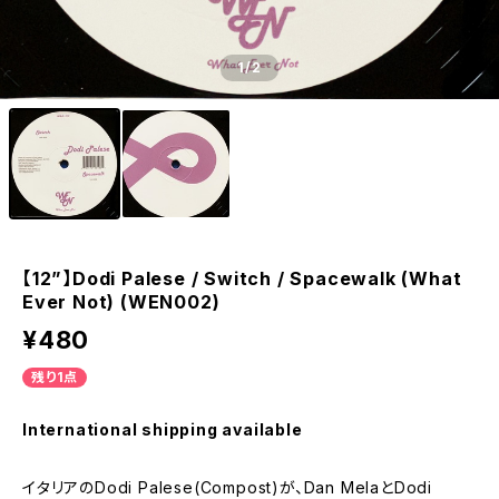
1
/2
【12”】Dodi Palese / Switch / Spacewalk (What
Ever Not) (WEN002)
¥480
残り1点
International shipping available
イタリアのDodi Palese(Compost)が、Dan MelaとDodi