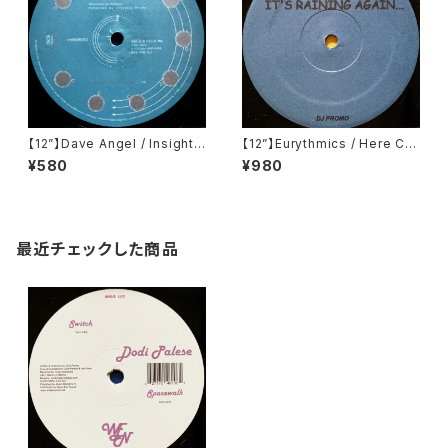
【12”】Dave Angel / Insights
【12”】Eurythmics / Here Co
EP (Rotation Records) (rot
mes The Rain Again (Excur
¥580
¥980
98013)
sions) (EB-03)
最近チェックした商品