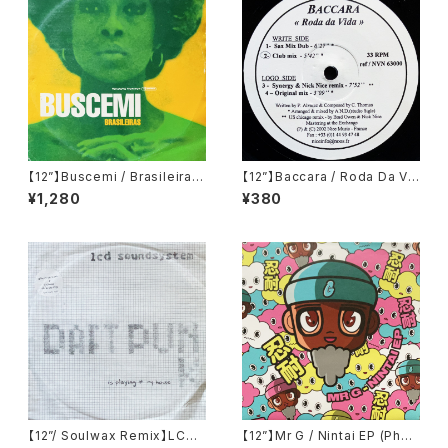
【12”】Buscemi / Brasileiras
【12”】Baccara / Roda Da Vi
(Downsall Plastics) (DSL 0
da (Nice Music) (NVN 630
¥1,280
¥380
42)
00)
【12”/ Soulwax Remix】LCD
【12”】Mr G / Nintai EP (Phoe